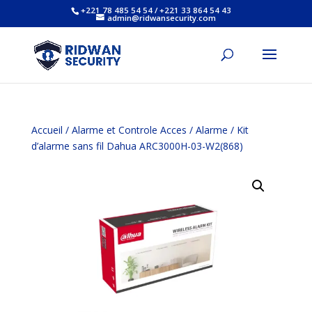
+221 78 485 54 54 / +221 33 864 54 43
admin@ridwansecurity.com
Accueil
/
Alarme et Controle Acces
/
Alarme
/ Kit
d’alarme sans fil Dahua ARC3000H-03-W2(868)