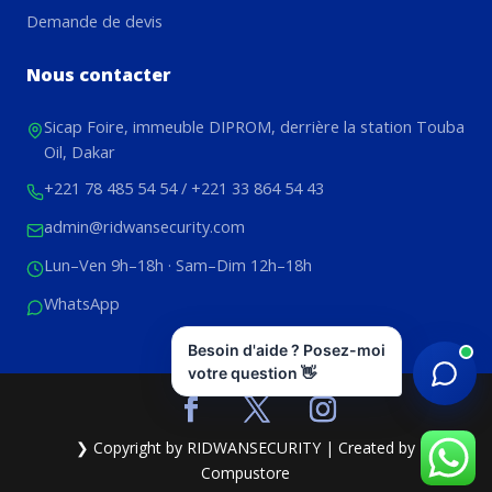
Demande de devis
Nous contacter
Sicap Foire, immeuble DIPROM, derrière la station Touba
Oil, Dakar
+221 78 485 54 54
/
+221 33 864 54 43
admin@ridwansecurity.com
Lun–Ven 9h–18h · Sam–Dim 12h–18h
WhatsApp
Besoin d'aide ? Posez-moi
votre question 👋
❯ Copyright by RIDWANSECURITY | Created by
Compustore