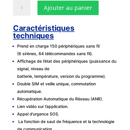
quantité
Ajouter au panier
de
Kit
d'alarme
Caractéristiques
sans
techniques
fil
Dahua
Prend en charge 150 périphériques sans fil
ARC3000H-
(6 sirènes, 64 télécommandes sans fil).
03-
Affichage de l’état des périphériques (puissance du
W2(868)
signal, niveau de
batterie, température, version du programme).
Double SIM et veille unique, commutation
automatique.
Récupération Automatique du Réseau (ANR).
Lien vidéo sur l’application.
Appel d’urgence SOS.
La fonction de saut de fréquence et la technologie
de communication