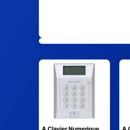
A Clavier Numerique
A 