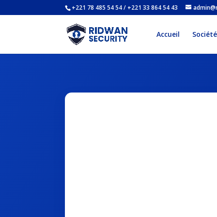
+221 78 485 54 54 / +221 33 864 54 43
admin@r
Accueil
Société
Contrôle
Pin
L’installation
pour garantir s