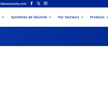
idwansecurity.com
Systèmes de Sécurité
Par Secteurs
Produits
ur d’Accès p
 d’un Système de Contrôleur d’Accès nécessite un processu
on efficacité.