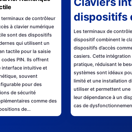
Claviers in
ctile
dispositifs
 terminaux de contrôleur
ccès à clavier numérique
Les terminaux de contrôleu
tile sont des dispositifs
dispositif combinent le c
ernes qui utilisent un
dispositifs d’accès comme
an tactile pour la saisie
casiers. Cette intégratio
 codes PIN. Ils offrent
pratique, réduisant le be
 interface intuitive et
systèmes sont idéaux pou
hétique, souvent
limité et une installation 
figurable pour des
utiliser et permettent une
ions de sécurité
leur dépendance à un disp
plémentaires comme des
cas de dysfonctionneme
positions de…