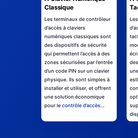
Classique
Ta
Les terminaux de contrôleur
Les
d’accès à claviers
d’a
numériques classiques sont
tac
des dispositifs de sécurité
mod
qui permettent l’accès à des
écr
zones sécurisées par l’entrée
des
d’un code PIN sur un clavier
une
physique. Ils sont simples à
est
installer et utiliser, et offrent
con
une solution économique
opt
pour le
contrôle d’accès
…
sup
dis