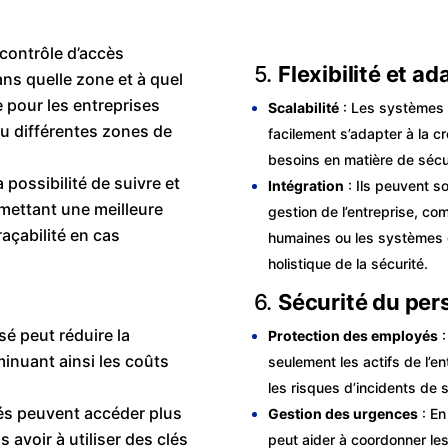
contrôle d’accès
5.
Flexibilité et a
ans quelle zone et à quel
e pour les entreprises
Scalabilité
: Les systèmes 
 ou différentes zones de
facilement s’adapter à la cr
besoins en matière de sécur
la possibilité de suivre et
Intégration
: Ils peuvent s
rmettant une meilleure
gestion de l’entreprise, c
açabilité en cas
humaines ou les systèmes d
holistique de la sécurité.
6.
Sécurité du per
é peut réduire la
Protection des employés
:
minuant ainsi les coûts
seulement les actifs de l’e
les risques d’incidents de s
és peuvent accéder plus
Gestion des urgences
: En
 avoir à utiliser des clés
peut aider à coordonner les