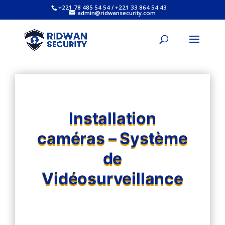
+221 78 485 54 54 / +221 33 864 54 43
admin@ridwansecurity.com
Installation
caméras – Système
de
Vidéosurveillance