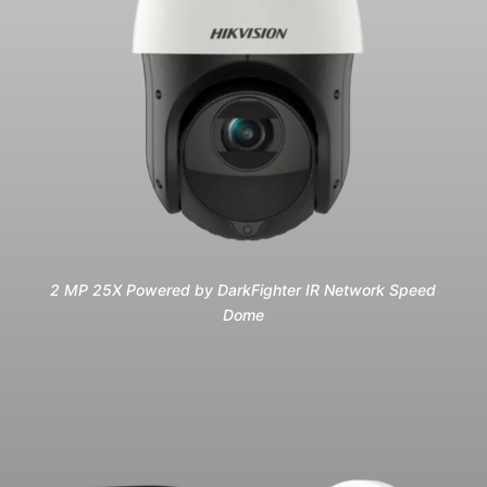
2 MP 25X Powered by DarkFighter IR Network Speed
Dome