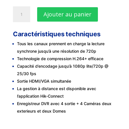
quantité
Ajouter au panier
de
Kit
Complet
Caractéristiques techniques
de
surveillance
Tous les canaux prennent en charge la lecture
Hikvision
synchrone jusqu’à une résolution de 720p
-
Technologie de compression H.264+ efficace
4
Capacité d’encodage jusqu’à 1080p lite/720p @
Canaux
25/30 fps
turbo
Sortie HDMI/VGA simultanée
HD
La gestion à distance est disponible avec
l’application Hik-Connect
Enregistreur DVR avec 4 sortie + 4 Caméras deux
exterieurs et deux Domes