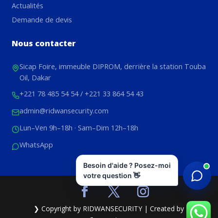
Actualités
Demande de devis
Nous contacter
Sicap Foire, immeuble DIPROM, derrière la station Touba
Oil, Dakar
+221 78 485 54 54
/
+221 33 864 54 43
admin@ridwansecurity.com
Lun–Ven 9h–18h · Sam–Dim 12h–18h
WhatsApp
Besoin d'aide ? Posez-moi
votre question 👋
❯ Copyright by RIDWANSECURITY | Created by